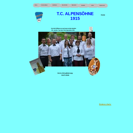
Home
Termine/News
Gefährten
Geschichte
Episoden
Kontakt
Links
Impressum
T.C. ALPENSÖHNE
Home
1915
Herzlich Willkommen auf unseren Internetseiten
Wir sind der Touristen Club Alpensöhne 1915
zum vergrößern
klicken
letzte Aktualisierung:
04.07.2026
Datenschutz